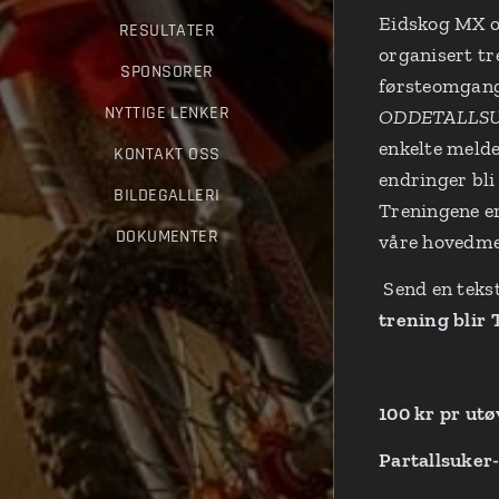
Eidskog MX o
RESULTATER
organisert tr
SPONSORER
førsteomgang.
NYTTIGE LENKER
ODDETALLS
enkelte melde
KONTAKT OSS
endringer bli
BILDEGALLERI
Treningene er
DOKUMENTER
våre hovedme
Send en teks
trening blir 
100 kr pr ut
Partallsuker-