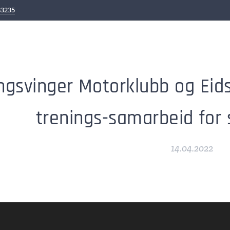
83235
ngsvinger Motorklubb og Eid
trenings-samarbeid for
14.04.2022