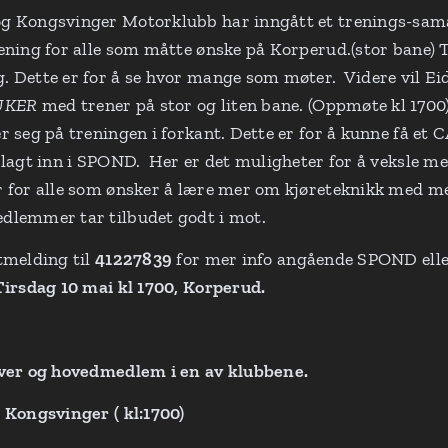
g Kongsvinger Motorklubb har inngått et trenings-samar
ening for alle som måtte ønske på Korperud.(stor bane) 
 Dette er for å se hvor mange som møter. Videre vil Ei
UKER
med trener på stor og liten bane. (Oppmøte kl 170
r seg på treningen i forkant. Dette er for å kunne få et C
 lagt inn i SPOND. Her er det muligheter for å veksle me
 for alle som ønsker å lære mer om kjøreteknikk med me
dlemmer tar tilbudet godt i mot.
tmelding til
41227839
for mer info angående SPOND eller
Tirsdag 10 mai kl 1700, Korperud.
øver og hovedmedlem i en av klubbene.
 Kongsvinger ( kl:1700)