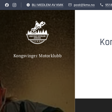
BLI MEDLEM AV KMK
post@kmx.no
951
Ko
Kongsvinger Motorklubb