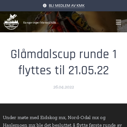
BLI MEDLEM AV KMK
Kongsvinger Motorklubb
Glåmdalscup runde 1
flyttes til 21.05.22
26.04.2022
Under møte med Eidskog mx, Nord-Odal mx og
Haslemoen mx ble det besluttet å flytte første runde av